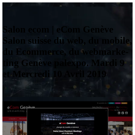
Salon ecom | eCom Genève
Salon suisse du web, du mobile,
du Ecommerce, du web­mar­ke­
ting Genève palexpo. Mardi 9
et Mercredi 10 Avril 2019