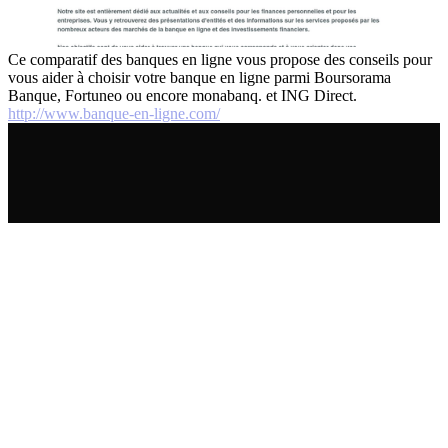
Ce comparatif des banques en ligne vous propose des conseils pour
vous aider à choisir votre banque en ligne parmi Boursorama
Banque, Fortuneo ou encore monabanq. et ING Direct.
http://www.banque-en-ligne.com/